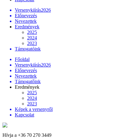
Versenykiírás2026
Előnevezés
Nevezettek
Eredmények
2025
2024
2023
Támogatóink
Főoldal
Versenykiírás2026
Előnevezés
Nevezettek
Támogatőink
Eredmények
2025
2024
2023
Képek a versenyről
Kapcsolat
Hívja a +36 70 270 3449